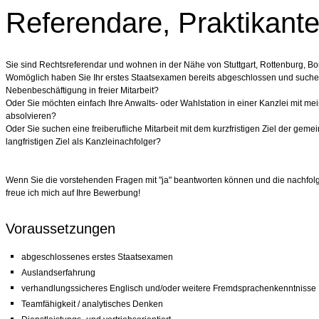
Referendare, Praktikant
Sie sind Rechtsreferendar und wohnen in der Nähe von Stuttgart, Rottenburg, B
Womöglich haben Sie Ihr erstes Staatsexamen bereits abgeschlossen und suchen
Nebenbeschäftigung in freier Mitarbeit?
Oder Sie möchten einfach Ihre Anwalts- oder Wahlstation in einer Kanzlei mit m
absolvieren?
Oder Sie suchen eine freiberufliche Mitarbeit mit dem kurzfristigen Ziel der g
langfristigen Ziel als Kanzleinachfolger?
Wenn Sie die vorstehenden Fragen mit "ja" beantworten können und die nachfol
freue ich mich auf Ihre Bewerbung!
Voraussetzungen
abgeschlossenes erstes Staatsexamen
Auslandserfahrung
verhandlungssicheres Englisch und/oder weitere Fremdsprachenkenntnisse
Teamfähigkeit / analytisches Denken