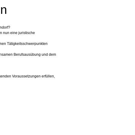
en
ondorf?
 nun eine juristische
einen Tätigkeitsschwerpunkten
emeinsamen Berufsausübung und dem
genden Voraussetzungen erfüllen,