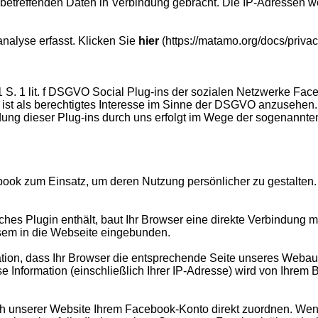
 betreffenden Daten in Verbindung gebracht. Die IP-Adressen w
nalyse erfasst. Klicken Sie
hier
(https://matamo.org/docs/privacy
1 S. 1 lit. f DSGVO Social Plug-ins der sozialen Netzwerke Fac
st als berechtigtes Interesse im Sinne der DSGVO anzusehen. 
ndung dieser Plug-ins durch uns erfolgt im Wege der sogenann
k zum Einsatz, um deren Nutzung persönlicher zu gestalten. H
lches Plugin enthält, baut Ihr Browser eine direkte Verbindung 
esem in die Webseite eingebunden.
tion, dass Ihr Browser die entsprechende Seite unseres Webauf
se Information (einschließlich Ihrer IP-Adresse) wird von Ihre
 unserer Website Ihrem Facebook-Konto direkt zuordnen. Wenn 