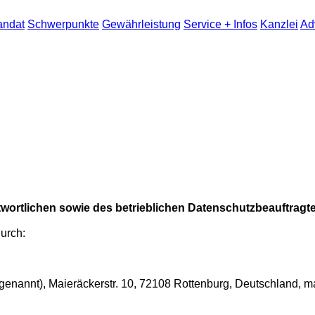
andat
Schwerpunkte
Gewährleistung
Service + Infos
Kanzlei
Ad
twortlichen sowie des betrieblichen Datenschutzbeauftragt
durch:
enannt), Maieräckerstr. 10, 72108 Rottenburg, Deutschland, m