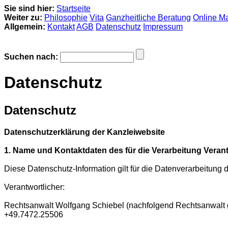
Sie sind hier:
Startseite
Weiter zu:
Philosophie
Vita
Ganzheitliche Beratung
Online M
Allgemein:
Kontakt
AGB
Datenschutz
Impressum
Suchen nach:
Datenschutz
Datenschutz
Datenschutzerklärung der Kanzleiwebsite
1. Name und Kontaktdaten des für die Verarbeitung Veran
Diese Datenschutz-Information gilt für die Datenverarbeitung 
Verantwortlicher:
Rechtsanwalt Wolfgang Schiebel (nachfolgend Rechtsanwalt g
+49.7472.25506