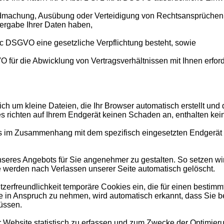
tendmachung, Ausübung oder Verteidigung von Rechtsansprüchen e
ergabe Ihrer Daten haben,
it. c DSGVO eine gesetzliche Verpflichtung besteht, sowie
VO für die Abwicklung von Vertragsverhältnissen mit Ihnen erforde
ich um kleine Dateien, die Ihr Browser automatisch erstellt und
 richten auf Ihrem Endgerät keinen Schaden an, enthalten kein
ls im Zusammenhang mit dem spezifisch eingesetzten Endgerät 
unseres Angebots für Sie angenehmer zu gestalten. So setzen w
e werden nach Verlassen unserer Seite automatisch gelöscht.
tzerfreundlichkeit temporäre Cookies ein, die für einen bestim
 in Anspruch zu nehmen, wird automatisch erkannt, dass Sie b
üssen.
Website statistisch zu erfassen und zum Zwecke der Optimierun